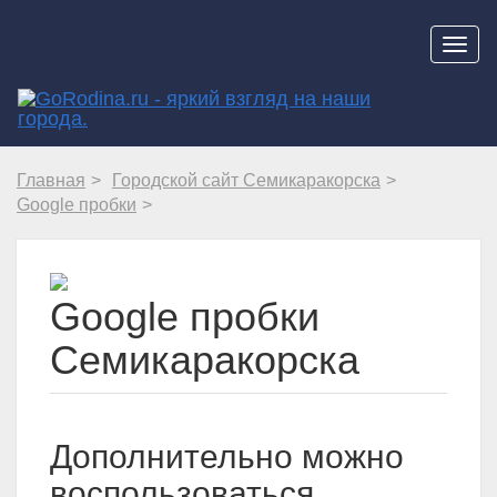
Навиг
Главная
Городской сайт Семикаракорска
Google пробки
Google пробки
Семикаракорска
Дополнительно можно
воспользоваться