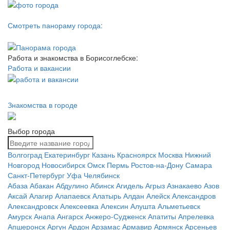
Смотреть панораму города:
Работа и знакомства в Борисоглебске:
Работа и вакансии
Знакомства в городе
Выбор города
Волгоград
Екатеринбург
Казань
Красноярск
Москва
Нижний
Новгород
Новосибирск
Омск
Пермь
Ростов-на-Дону
Самара
Санкт-Петербург
Уфа
Челябинск
Абаза
Абакан
Абдулино
Абинск
Агидель
Агрыз
Азнакаево
Азов
Аксай
Алагир
Алапаевск
Алатырь
Алдан
Алейск
Александров
Александровск
Алексеевка
Алексин
Алушта
Альметьевск
Амурск
Анапа
Ангарск
Анжеро-Судженск
Апатиты
Апрелевка
Апшеронск
Аргун
Ардон
Арзамас
Армавир
Армянск
Арсеньев