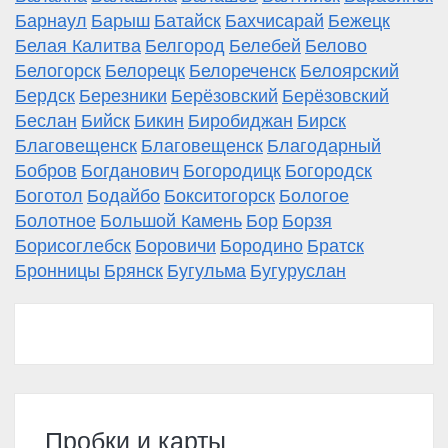
Барнаул
Барыш
Батайск
Бахчисарай
Бежецк
Белая Калитва
Белгород
Белебей
Белово
Белогорск
Белорецк
Белореченск
Белоярский
Бердск
Березники
Берёзовский
Берёзовский
Беслан
Бийск
Бикин
Биробиджан
Бирск
Благовещенск
Благовещенск
Благодарный
Бобров
Богданович
Богородицк
Богородск
Боготол
Бодайбо
Бокситогорск
Бологое
Болотное
Большой Камень
Бор
Борзя
Борисоглебск
Боровичи
Бородино
Братск
Бронницы
Брянск
Бугульма
Бугуруслан
Пробки и карты