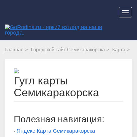
Навиг
Главная
Городской сайт Семикаракорска
Карта
Гугл карты
Семикаракорска
Полезная навигация:
Яндекс Карта Семикаракорска
-