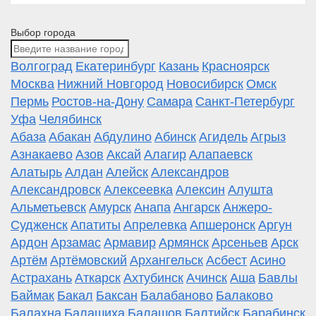
Выбор города
Волгоград
Екатеринбург
Казань
Красноярск
Москва
Нижний Новгород
Новосибирск
Омск
Пермь
Ростов-на-Дону
Самара
Санкт-Петербург
Уфа
Челябинск
Абаза
Абакан
Абдулино
Абинск
Агидель
Агрыз
Азнакаево
Азов
Аксай
Алагир
Алапаевск
Алатырь
Алдан
Алейск
Александров
Александровск
Алексеевка
Алексин
Алушта
Альметьевск
Амурск
Анапа
Ангарск
Анжеро-
Судженск
Апатиты
Апрелевка
Апшеронск
Аргун
Ардон
Арзамас
Армавир
Армянск
Арсеньев
Арск
Артём
Артёмовский
Архангельск
Асбест
Асино
Астрахань
Аткарск
Ахтубинск
Ачинск
Аша
Бавлы
Баймак
Бакал
Баксан
Балабаново
Балаково
Балахна
Балашиха
Балашов
Балтийск
Барабинск