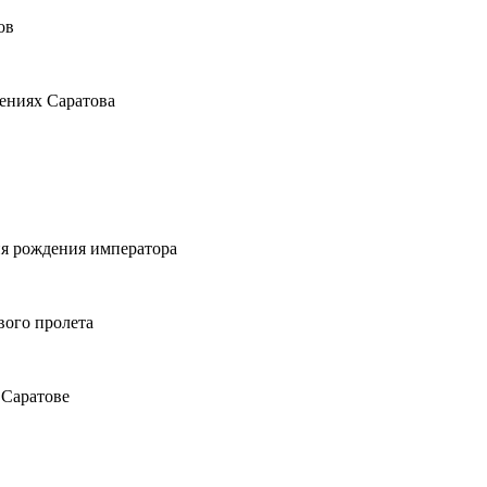
ов
ениях Саратова
дня рождения императора
вого пролета
 Саратове