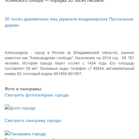
Успенского собора — порядка 30 тысяч писанок.
30 тысяч деревянных яиц украсили владимирское Пасхальное
дерево
Александров - город в России (в Владимирской области), раннее
известен как "Александрова слобода". Население на 2016 год - 59 787
человек. История города берет отсчет с 1434 года. Его площадь
составляет 26 км?. Основные коды: телефон +7 49244; автомобильный
номер 33; почтовый индекс 601650-601657.
Фото и панорамы:
Смотреть фотогалерею города
Смотреть панораму города: