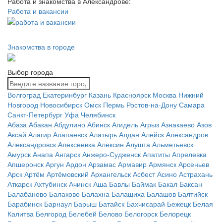
Работа и знакомства в Александрове:
Работа и вакансии
Знакомства в городе
Выбор города
Волгоград
Екатеринбург
Казань
Красноярск
Москва
Нижний
Новгород
Новосибирск
Омск
Пермь
Ростов-на-Дону
Самара
Санкт-Петербург
Уфа
Челябинск
Абаза
Абакан
Абдулино
Абинск
Агидель
Агрыз
Азнакаево
Азов
Аксай
Алагир
Алапаевск
Алатырь
Алдан
Алейск
Александров
Александровск
Алексеевка
Алексин
Алушта
Альметьевск
Амурск
Анапа
Ангарск
Анжеро-Судженск
Апатиты
Апрелевка
Апшеронск
Аргун
Ардон
Арзамас
Армавир
Армянск
Арсеньев
Арск
Артём
Артёмовский
Архангельск
Асбест
Асино
Астрахань
Аткарск
Ахтубинск
Ачинск
Аша
Бавлы
Баймак
Бакал
Баксан
Балабаново
Балаково
Балахна
Балашиха
Балашов
Балтийск
Барабинск
Барнаул
Барыш
Батайск
Бахчисарай
Бежецк
Белая
Калитва
Белгород
Белебей
Белово
Белогорск
Белорецк