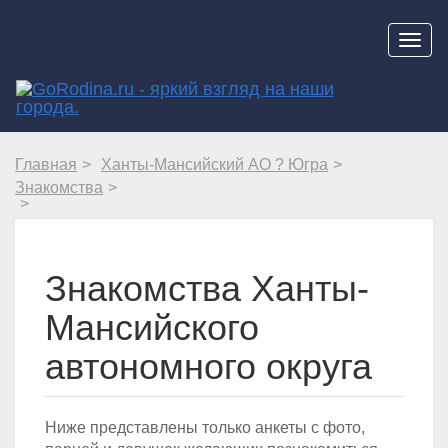
Навиг
Главная
Ханты-Мансийский АО ? Югра
Знакомства
Знакомства Ханты-
Мансийского
автономного округа
Ниже представлены только анкеты с фото,