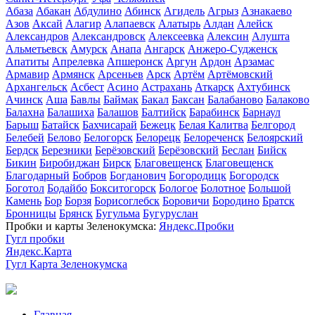
Абаза
Абакан
Абдулино
Абинск
Агидель
Агрыз
Азнакаево
Азов
Аксай
Алагир
Алапаевск
Алатырь
Алдан
Алейск
Александров
Александровск
Алексеевка
Алексин
Алушта
Альметьевск
Амурск
Анапа
Ангарск
Анжеро-Судженск
Апатиты
Апрелевка
Апшеронск
Аргун
Ардон
Арзамас
Армавир
Армянск
Арсеньев
Арск
Артём
Артёмовский
Архангельск
Асбест
Асино
Астрахань
Аткарск
Ахтубинск
Ачинск
Аша
Бавлы
Баймак
Бакал
Баксан
Балабаново
Балаково
Балахна
Балашиха
Балашов
Балтийск
Барабинск
Барнаул
Барыш
Батайск
Бахчисарай
Бежецк
Белая Калитва
Белгород
Белебей
Белово
Белогорск
Белорецк
Белореченск
Белоярский
Бердск
Березники
Берёзовский
Берёзовский
Беслан
Бийск
Бикин
Биробиджан
Бирск
Благовещенск
Благовещенск
Благодарный
Бобров
Богданович
Богородицк
Богородск
Боготол
Бодайбо
Бокситогорск
Бологое
Болотное
Большой
Камень
Бор
Борзя
Борисоглебск
Боровичи
Бородино
Братск
Бронницы
Брянск
Бугульма
Бугуруслан
Пробки и карты Зеленокумска:
Яндекс.Пробки
Гугл пробки
Яндекс.Карта
Гугл Карта Зеленокумска
Главная