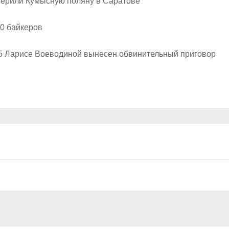
верили Кумысную поляну в Саратове
00 байкеров
5 Ларисе Воеводиной вынесен обвинительный приговор