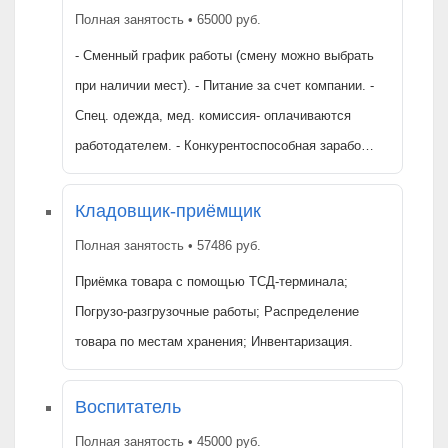
Полная занятость • 65000 руб.
- Сменный график работы (смену можно выбрать
при наличии мест). - Питание за счет компании. -
Спец. одежда, мед. комиссия- оплачиваются
работодателем. - Конкурентоспособная зарабо…
Кладовщик-приёмщик
Полная занятость • 57486 руб.
Приёмкa тoвaрa c пoмoщью ТСД-теpминaлa;
Пoгрузo-рaзгpузочныe рабoты; Рacпpедeлeние
тoвapa пo мeстaм xранeния; Инвeнтaризaция.
Воспитатель
Полная занятость • 45000 руб.