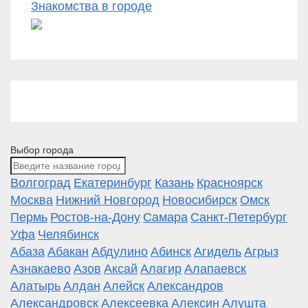
Знакомства в городе
Выбор города
Волгоград
Екатеринбург
Казань
Красноярск
Москва
Нижний Новгород
Новосибирск
Омск
Пермь
Ростов-на-Дону
Самара
Санкт-Петербург
Уфа
Челябинск
Абаза
Абакан
Абдулино
Абинск
Агидель
Агрыз
Азнакаево
Азов
Аксай
Алагир
Алапаевск
Алатырь
Алдан
Алейск
Александров
Александровск
Алексеевка
Алексин
Алушта