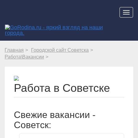
Навиг
Главная
Городской сайт Советска
Работа\Вакансии
Работа в Советске
Свежие вакансии -
Советск: