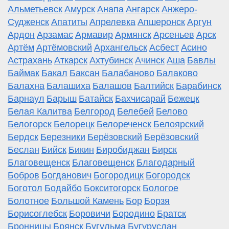
Альметьевск
Амурск
Анапа
Ангарск
Анжеро-
Судженск
Апатиты
Апрелевка
Апшеронск
Аргун
Ардон
Арзамас
Армавир
Армянск
Арсеньев
Арск
Артём
Артёмовский
Архангельск
Асбест
Асино
Астрахань
Аткарск
Ахтубинск
Ачинск
Аша
Бавлы
Баймак
Бакал
Баксан
Балабаново
Балаково
Балахна
Балашиха
Балашов
Балтийск
Барабинск
Барнаул
Барыш
Батайск
Бахчисарай
Бежецк
Белая Калитва
Белгород
Белебей
Белово
Белогорск
Белорецк
Белореченск
Белоярский
Бердск
Березники
Берёзовский
Берёзовский
Беслан
Бийск
Бикин
Биробиджан
Бирск
Благовещенск
Благовещенск
Благодарный
Бобров
Богданович
Богородицк
Богородск
Боготол
Бодайбо
Бокситогорск
Бологое
Болотное
Большой Камень
Бор
Борзя
Борисоглебск
Боровичи
Бородино
Братск
Бронницы
Брянск
Бугульма
Бугуруслан