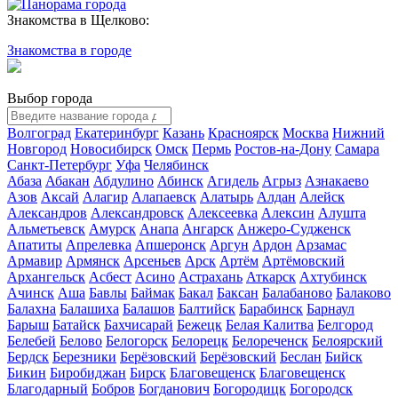
Знакомства в Щелково:
Знакомства в городе
Выбор города
Волгоград
Екатеринбург
Казань
Красноярск
Москва
Нижний
Новгород
Новосибирск
Омск
Пермь
Ростов-на-Дону
Самара
Санкт-Петербург
Уфа
Челябинск
Абаза
Абакан
Абдулино
Абинск
Агидель
Агрыз
Азнакаево
Азов
Аксай
Алагир
Алапаевск
Алатырь
Алдан
Алейск
Александров
Александровск
Алексеевка
Алексин
Алушта
Альметьевск
Амурск
Анапа
Ангарск
Анжеро-Судженск
Апатиты
Апрелевка
Апшеронск
Аргун
Ардон
Арзамас
Армавир
Армянск
Арсеньев
Арск
Артём
Артёмовский
Архангельск
Асбест
Асино
Астрахань
Аткарск
Ахтубинск
Ачинск
Аша
Бавлы
Баймак
Бакал
Баксан
Балабаново
Балаково
Балахна
Балашиха
Балашов
Балтийск
Барабинск
Барнаул
Барыш
Батайск
Бахчисарай
Бежецк
Белая Калитва
Белгород
Белебей
Белово
Белогорск
Белорецк
Белореченск
Белоярский
Бердск
Березники
Берёзовский
Берёзовский
Беслан
Бийск
Бикин
Биробиджан
Бирск
Благовещенск
Благовещенск
Благодарный
Бобров
Богданович
Богородицк
Богородск