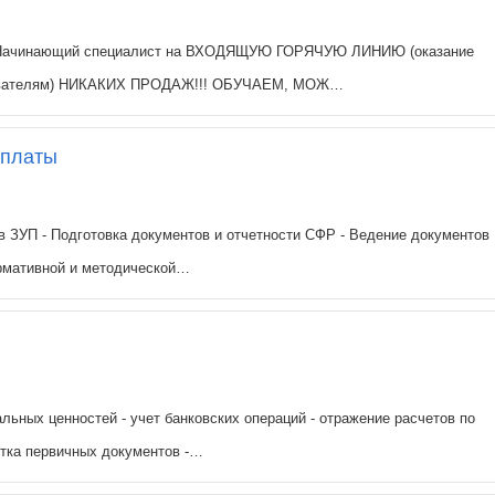
я Начинающий специалист на ВХОДЯЩУЮ ГОРЯЧУЮ ЛИНИЮ (оказание
ьзователям) НИКАКИХ ПРОДАЖ!!! ОБУЧАЕМ, МОЖ…
 платы
в ЗУП - Подготовка документов и отчетности СФР - Ведение документов
ормативной и методической…
альных ценностей - учет банковских операций - отражение расчетов по
отка первичных документов -…