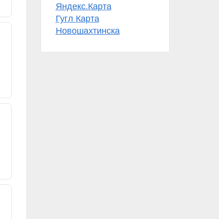
Яндекс.Карта
Гугл Карта
Новошахтинска