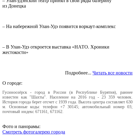
– Улан-удэнский театр принял в свои ряды балерину
из Донецка
– На набережной Улан-Удэ появится воркаут-комплекс
– В Улан-Удэ откроется выставка «НАТО. Хроники
жестокости»
Подробнее...
Читать все новости
О городе:
Гусиноозёрск - город в России (в Республике Бурятия), раннее
известен как "Шахты". Население на 2016 год - 23 359 человек.
История города берет отсчет с 1939 года. Высота центра составляет 630
м. Основные коды: телефон +7 30145; автомобильный номер 03;
почтовый индекс 671161, 671162.
Фото и панорамы:
Смотреть фотогалерею города