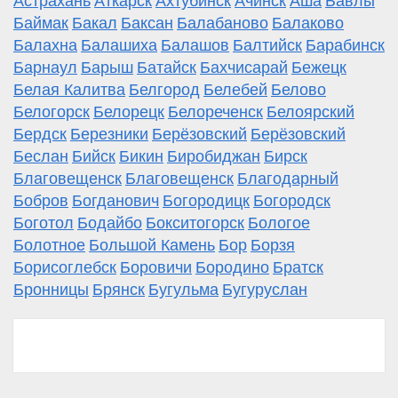
Астрахань
Аткарск
Ахтубинск
Ачинск
Аша
Бавлы
Баймак
Бакал
Баксан
Балабаново
Балаково
Балахна
Балашиха
Балашов
Балтийск
Барабинск
Барнаул
Барыш
Батайск
Бахчисарай
Бежецк
Белая Калитва
Белгород
Белебей
Белово
Белогорск
Белорецк
Белореченск
Белоярский
Бердск
Березники
Берёзовский
Берёзовский
Беслан
Бийск
Бикин
Биробиджан
Бирск
Благовещенск
Благовещенск
Благодарный
Бобров
Богданович
Богородицк
Богородск
Боготол
Бодайбо
Бокситогорск
Бологое
Болотное
Большой Камень
Бор
Борзя
Борисоглебск
Боровичи
Бородино
Братск
Бронницы
Брянск
Бугульма
Бугуруслан