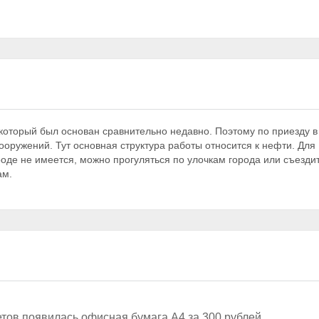
который был основан сравнительно недавно. Поэтому по приезду в
сооружений. Тут основная структура работы относится к нефти. Для
оде не имеется, можно прогуляться по улочкам города или съезди
ам.
етов появилась офисная бумага А4 за 300 рублей