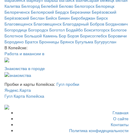
Калитва
Белгород
Белебей
Белово
Белогорск
Белорецк
Белореченск
Белоярский
Бердск
Березники
Берёзовский
Берёзовский
Беслан
Бийск
Бикин
Биробиджан
Бирск
Благовещенск
Благовещенск
Благодарный
Бобров
Богданович
Богородицк
Богородск
Боготол
Бодайбо
Бокситогорск
Бологое
Болотное
Большой Камень
Бор
Борзя
Борисоглебск
Боровичи
Бородино
Братск
Бронницы
Брянск
Бугульма
Бугуруслан
В Копейске:
Работа и вакансии в
Знакомства в городе
Пробки и карты Копейска:
Гугл пробки
Яндекс.Карта
Гугл Карта Копейска
Главная
О сайте
Контакты
Политика конфидециальности