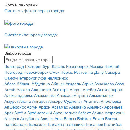
Фото и панорамы:
Смотреть фотогалерею города
Смотреть панораму города:
Выбор города
Волгоград
Екатеринбург
Казань
Красноярск
Москва
Нижний
Новгород
Новосибирск
Омск
Пермь
Ростов-на-Дону
Самара
Санкт-Петербург
Уфа
Челябинск
Абаза
Абакан
Абдулино
Абинск
Агидель
Агрыз
Азнакаево
Азов
Аксай
Алагир
Алапаевск
Алатырь
Алдан
Алейск
Александров
Александровск
Алексеевка
Алексин
Алушта
Альметьевск
Амурск
Анапа
Ангарск
Анжеро-Судженск
Апатиты
Апрелевка
Апшеронск
Аргун
Ардон
Арзамас
Армавир
Армянск
Арсеньев
Арск
Артём
Артёмовский
Архангельск
Асбест
Асино
Астрахань
Аткарск
Ахтубинск
Ачинск
Аша
Бавлы
Баймак
Бакал
Баксан
Балабаново
Балаково
Балахна
Балашиха
Балашов
Балтийск
Барабинск
Барнаул
Барыш
Батайск
Бахчисарай
Бежецк
Белая