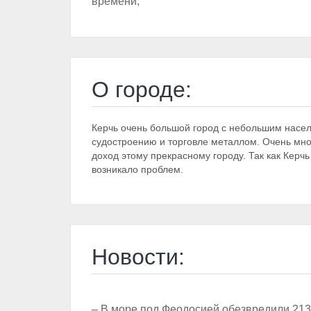
времени;
О городе:
Керчь очень большой город с небольшим насел
судостроению и торговле металлом. Очень мно
доход этому прекрасному городу. Так как Керч
возникало проблем.
Новости:
– В море под Феодосией обезвредили 21