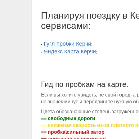
Планируя поездку в К
сервисами:
Гугл пробки Керчи
-
;
Яндекс Карта Керчи
-
;
Гид по пробкам на карте.
Если вы хотите увидеть, не свой город, а
на значек минус и передвиньте нужную об
Цвета обозначающие степень загруженнос
== свободные дороги
== сниженая скорость из-за плотного 
== пробка\сильный затор
== движение не возможно.