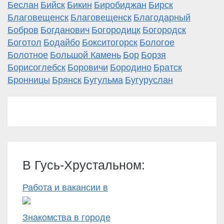
Беслан
Бийск
Бикин
Биробиджан
Бирск
Благовещенск
Благовещенск
Благодарный
Бобров
Богданович
Богородицк
Богородск
Боготол
Бодайбо
Бокситогорск
Бологое
Болотное
Большой Камень
Бор
Борзя
Борисоглебск
Боровичи
Бородино
Братск
Бронницы
Брянск
Бугульма
Бугуруслан
В Гусь-Хрустальном:
Работа и вакансии в
Знакомства в городе