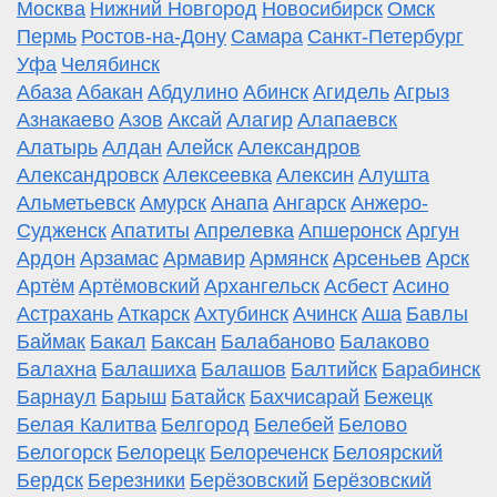
Москва
Нижний Новгород
Новосибирск
Омск
Пермь
Ростов-на-Дону
Самара
Санкт-Петербург
Уфа
Челябинск
Абаза
Абакан
Абдулино
Абинск
Агидель
Агрыз
Азнакаево
Азов
Аксай
Алагир
Алапаевск
Алатырь
Алдан
Алейск
Александров
Александровск
Алексеевка
Алексин
Алушта
Альметьевск
Амурск
Анапа
Ангарск
Анжеро-
Судженск
Апатиты
Апрелевка
Апшеронск
Аргун
Ардон
Арзамас
Армавир
Армянск
Арсеньев
Арск
Артём
Артёмовский
Архангельск
Асбест
Асино
Астрахань
Аткарск
Ахтубинск
Ачинск
Аша
Бавлы
Баймак
Бакал
Баксан
Балабаново
Балаково
Балахна
Балашиха
Балашов
Балтийск
Барабинск
Барнаул
Барыш
Батайск
Бахчисарай
Бежецк
Белая Калитва
Белгород
Белебей
Белово
Белогорск
Белорецк
Белореченск
Белоярский
Бердск
Березники
Берёзовский
Берёзовский