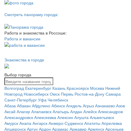
Смотреть панораму города:
Работа и знакомства в Россоше:
Работа и вакансии
Знакомства в городе
Выбор города
Волгоград
Екатеринбург
Казань
Красноярск
Москва
Нижний
Новгород
Новосибирск
Омск
Пермь
Ростов-на-Дону
Самара
Санкт-Петербург
Уфа
Челябинск
Абаза
Абакан
Абдулино
Абинск
Агидель
Агрыз
Азнакаево
Азов
Аксай
Алагир
Алапаевск
Алатырь
Алдан
Алейск
Александров
Александровск
Алексеевка
Алексин
Алушта
Альметьевск
Амурск
Анапа
Ангарск
Анжеро-Судженск
Апатиты
Апрелевка
Апшеронск
Аргун
Ардон
Арзамас
Армавир
Армянск
Арсеньев