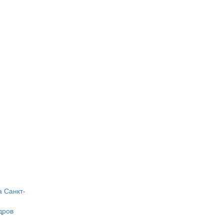
а
Санкт-
дров