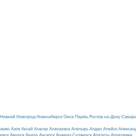
Нижний Новгород
Новосибирск
Омск
Пермь
Ростов-на-Дону
Самар
каево
Азов
Аксай
Алагир
Алапаевск
Алатырь
Алдан
Алейск
Алексан
евск
Амурск
Анапа
Ангарск
Анжеро-Судженск
Апатиты
Апрелевка