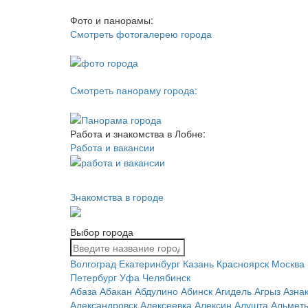
Фото и панорамы:
Смотреть фотогалерею города
Смотреть панораму города:
Работа и знакомства в Лобне:
Работа и вакансии
Знакомства в городе
Выбор города
Волгоград
Екатеринбург
Казань
Красноярск
Москва
Петербург
Уфа
Челябинск
Абаза
Абакан
Абдулино
Абинск
Агидель
Агрыз
Азна
Александровск
Алексеевка
Алексин
Алушта
Альметь