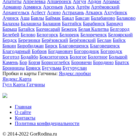
Апатиты
Апрелевка
Апшеронск
Аргун
Ардон
Арзамас
Армавир
Армянск
Арсеньев
Арск
Артём
Артёмовский
Архангельск
Асбест
Асино
Астрахань
Аткарск
Ахтубинск
Ачинск
Аша
Бавлы
Баймак
Бакал
Баксан
Балабаново
Балаково
Балахна
Балашиха
Балашов
Балтийск
Барабинск
Барнаул
Барыш
Батайск
Бахчисарай
Бежецк
Белая Калитва
Белгород
Белебей
Белово
Белогорск
Белорецк
Белореченск
Белоярский
Бердск
Березники
Берёзовский
Берёзовский
Беслан
Бийск
Бикин
Биробиджан
Бирск
Благовещенск
Благовещенск
Благодарный
Бобров
Богданович
Богородицк
Богородск
Боготол
Бодайбо
Бокситогорск
Бологое
Болотное
Большой
Камень
Бор
Борзя
Борисоглебск
Боровичи
Бородино
Братск
Бронницы
Брянск
Бугульма
Бугуруслан
Пробки и карты Гатчины:
Яндекс.пробки
Яндекс.Карта
Гугл Карта Гатчины
Главная
О сайте
Контакты
Политика конфидециальности
© 2014-2022 GorRodina.ru