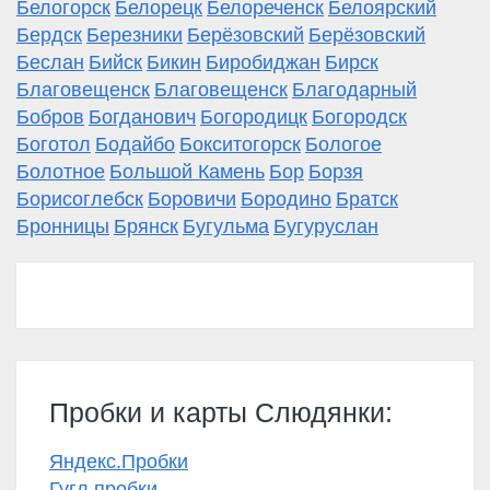
Белогорск
Белорецк
Белореченск
Белоярский
Бердск
Березники
Берёзовский
Берёзовский
Беслан
Бийск
Бикин
Биробиджан
Бирск
Благовещенск
Благовещенск
Благодарный
Бобров
Богданович
Богородицк
Богородск
Боготол
Бодайбо
Бокситогорск
Бологое
Болотное
Большой Камень
Бор
Борзя
Борисоглебск
Боровичи
Бородино
Братск
Бронницы
Брянск
Бугульма
Бугуруслан
Пробки и карты Слюдянки:
Яндекс.Пробки
Гугл пробки