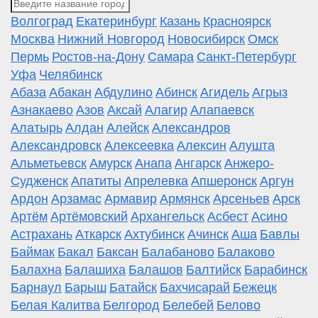
Волгоград
Екатеринбург
Казань
Красноярск
Москва
Нижний Новгород
Новосибирск
Омск
Пермь
Ростов-на-Дону
Самара
Санкт-Петербург
Уфа
Челябинск
Абаза
Абакан
Абдулино
Абинск
Агидель
Агрыз
Азнакаево
Азов
Аксай
Алагир
Алапаевск
Алатырь
Алдан
Алейск
Александров
Александровск
Алексеевка
Алексин
Алушта
Альметьевск
Амурск
Анапа
Ангарск
Анжеро-
Судженск
Апатиты
Апрелевка
Апшеронск
Аргун
Ардон
Арзамас
Армавир
Армянск
Арсеньев
Арск
Артём
Артёмовский
Архангельск
Асбест
Асино
Астрахань
Аткарск
Ахтубинск
Ачинск
Аша
Бавлы
Баймак
Бакал
Баксан
Балабаново
Балаково
Балахна
Балашиха
Балашов
Балтийск
Барабинск
Барнаул
Барыш
Батайск
Бахчисарай
Бежецк
Белая Калитва
Белгород
Белебей
Белово