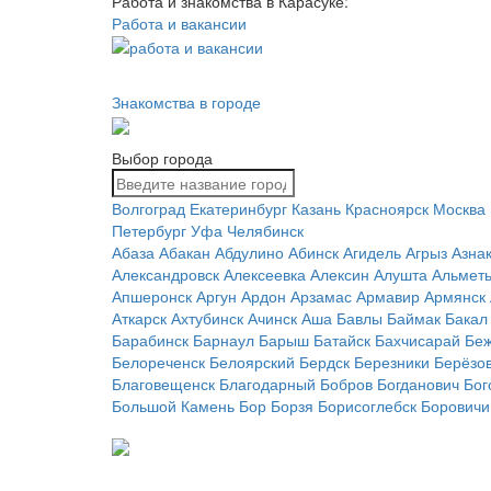
Работа и знакомства в Карасуке:
Работа и вакансии
Знакомства в городе
Выбор города
Волгоград
Екатеринбург
Казань
Красноярск
Москва
Петербург
Уфа
Челябинск
Абаза
Абакан
Абдулино
Абинск
Агидель
Агрыз
Азна
Александровск
Алексеевка
Алексин
Алушта
Альметь
Апшеронск
Аргун
Ардон
Арзамас
Армавир
Армянск
Аткарск
Ахтубинск
Ачинск
Аша
Бавлы
Баймак
Бакал
Барабинск
Барнаул
Барыш
Батайск
Бахчисарай
Беж
Белореченск
Белоярский
Бердск
Березники
Берёзо
Благовещенск
Благодарный
Бобров
Богданович
Бог
Большой Камень
Бор
Борзя
Борисоглебск
Боровичи