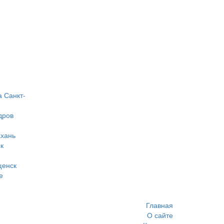
а
Санкт-
дров
ахань
к
щенск
е
Главная
О сайте