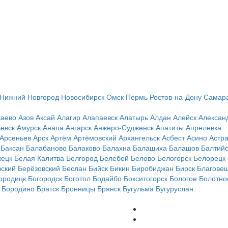
Нижний Новгород
Новосибирск
Омск
Пермь
Ростов-на-Дону
Самар
каево
Азов
Аксай
Алагир
Алапаевск
Алатырь
Алдан
Алейск
Алексан
евск
Амурск
Анапа
Ангарск
Анжеро-Судженск
Апатиты
Апрелевка
Арсеньев
Арск
Артём
Артёмовский
Архангельск
Асбест
Асино
Астр
Баксан
Балабаново
Балаково
Балахна
Балашиха
Балашов
Балтийс
ецк
Белая Калитва
Белгород
Белебей
Белово
Белогорск
Белорецк
вский
Берёзовский
Беслан
Бийск
Бикин
Биробиджан
Бирск
Благове
ородицк
Богородск
Боготол
Бодайбо
Бокситогорск
Бологое
Болотно
Бородино
Братск
Бронницы
Брянск
Бугульма
Бугуруслан