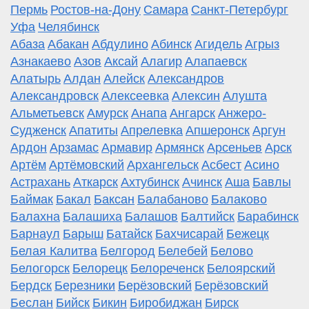
Пермь
Ростов-на-Дону
Самара
Санкт-Петербург
Уфа
Челябинск
Абаза
Абакан
Абдулино
Абинск
Агидель
Агрыз
Азнакаево
Азов
Аксай
Алагир
Алапаевск
Алатырь
Алдан
Алейск
Александров
Александровск
Алексеевка
Алексин
Алушта
Альметьевск
Амурск
Анапа
Ангарск
Анжеро-
Судженск
Апатиты
Апрелевка
Апшеронск
Аргун
Ардон
Арзамас
Армавир
Армянск
Арсеньев
Арск
Артём
Артёмовский
Архангельск
Асбест
Асино
Астрахань
Аткарск
Ахтубинск
Ачинск
Аша
Бавлы
Баймак
Бакал
Баксан
Балабаново
Балаково
Балахна
Балашиха
Балашов
Балтийск
Барабинск
Барнаул
Барыш
Батайск
Бахчисарай
Бежецк
Белая Калитва
Белгород
Белебей
Белово
Белогорск
Белорецк
Белореченск
Белоярский
Бердск
Березники
Берёзовский
Берёзовский
Беслан
Бийск
Бикин
Биробиджан
Бирск