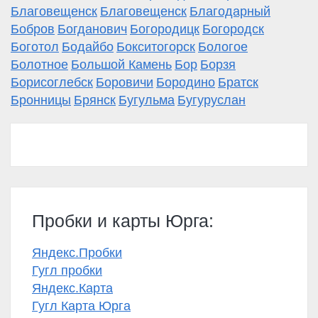
Благовещенск
Благовещенск
Благодарный
Бобров
Богданович
Богородицк
Богородск
Боготол
Бодайбо
Бокситогорск
Бологое
Болотное
Большой Камень
Бор
Борзя
Борисоглебск
Боровичи
Бородино
Братск
Бронницы
Брянск
Бугульма
Бугуруслан
Пробки и карты Юрга:
Яндекс.Пробки
Гугл пробки
Яндекс.Карта
Гугл Карта Юрга