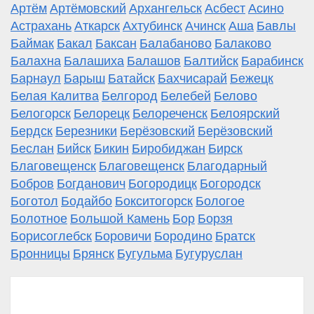
Артём
Артёмовский
Архангельск
Асбест
Асино
Астрахань
Аткарск
Ахтубинск
Ачинск
Аша
Бавлы
Баймак
Бакал
Баксан
Балабаново
Балаково
Балахна
Балашиха
Балашов
Балтийск
Барабинск
Барнаул
Барыш
Батайск
Бахчисарай
Бежецк
Белая Калитва
Белгород
Белебей
Белово
Белогорск
Белорецк
Белореченск
Белоярский
Бердск
Березники
Берёзовский
Берёзовский
Беслан
Бийск
Бикин
Биробиджан
Бирск
Благовещенск
Благовещенск
Благодарный
Бобров
Богданович
Богородицк
Богородск
Боготол
Бодайбо
Бокситогорск
Бологое
Болотное
Большой Камень
Бор
Борзя
Борисоглебск
Боровичи
Бородино
Братск
Бронницы
Брянск
Бугульма
Бугуруслан