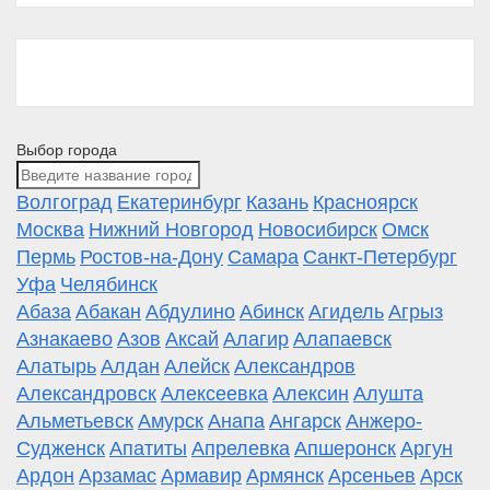
Выбор города
Волгоград
Екатеринбург
Казань
Красноярск
Москва
Нижний Новгород
Новосибирск
Омск
Пермь
Ростов-на-Дону
Самара
Санкт-Петербург
Уфа
Челябинск
Абаза
Абакан
Абдулино
Абинск
Агидель
Агрыз
Азнакаево
Азов
Аксай
Алагир
Алапаевск
Алатырь
Алдан
Алейск
Александров
Александровск
Алексеевка
Алексин
Алушта
Альметьевск
Амурск
Анапа
Ангарск
Анжеро-
Судженск
Апатиты
Апрелевка
Апшеронск
Аргун
Ардон
Арзамас
Армавир
Армянск
Арсеньев
Арск