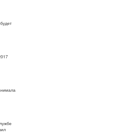
 будет
2017
анимала
службе
шил