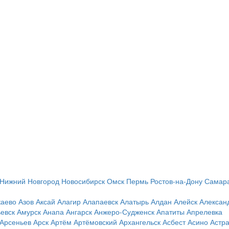
Нижний Новгород
Новосибирск
Омск
Пермь
Ростов-на-Дону
Самар
каево
Азов
Аксай
Алагир
Алапаевск
Алатырь
Алдан
Алейск
Алексан
евск
Амурск
Анапа
Ангарск
Анжеро-Судженск
Апатиты
Апрелевка
Арсеньев
Арск
Артём
Артёмовский
Архангельск
Асбест
Асино
Астр