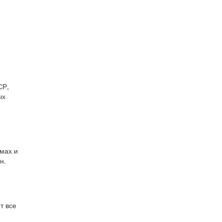
СР,
ых
мах и
н.
т все