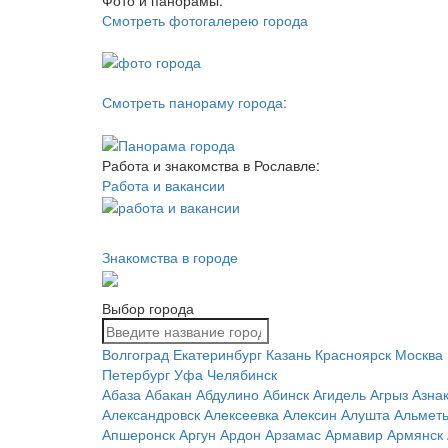
Фото и панорамы:
Смотреть фотогалерею города
Смотреть панораму города:
Работа и знакомства в Рославле:
Работа и вакансии
Знакомства в городе
Выбор города
Волгоград
Екатеринбург
Казань
Красноярск
Москва
Петербург
Уфа
Челябинск
Абаза
Абакан
Абдулино
Абинск
Агидель
Агрыз
Азна
Александровск
Алексеевка
Алексин
Алушта
Альметь
Апшеронск
Аргун
Ардон
Арзамас
Армавир
Армянск