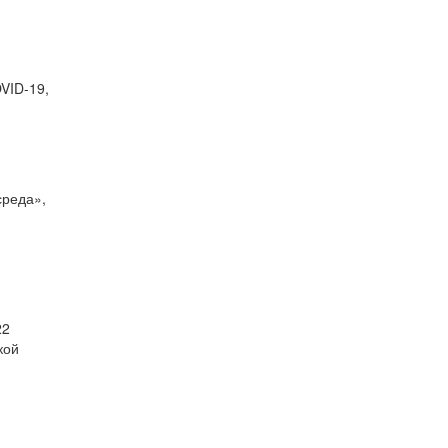
VID-19,
среда»,
22
кой