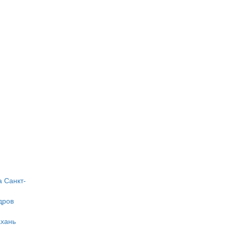
а
Санкт-
дров
ахань