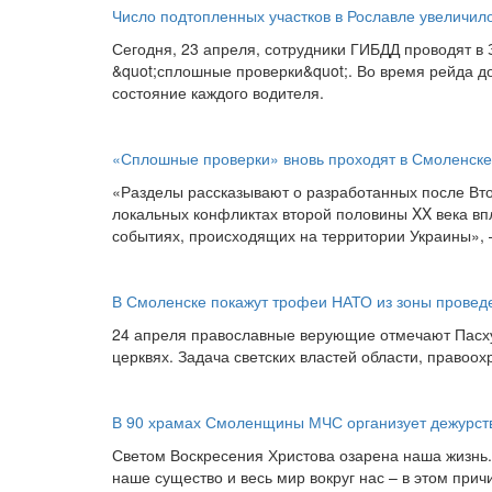
Число подтопленных участков в Рославле увеличило
Сегодня, 23 апреля, сотрудники ГИБДД проводят 
&quot;сплошные проверки&quot;. Во время рейда 
состояние каждого водителя.
«Сплошные проверки» вновь проходят в Смоленске
«Разделы рассказывают о разработанных после Вт
локальных конфликтах второй половины XX века вп
событиях, происходящих на территории Украины»,
В Смоленске покажут трофеи НАТО из зоны провед
24 апреля православные верующие отмечают Пасху.
церквях. Задача светских властей области, правоо
В 90 храмах Смоленщины МЧС организует дежурств
Светом Воскресения Христова озарена наша жизнь
наше существо и весь мир вокруг нас – в этом пр