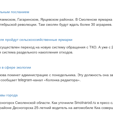
альным посланием
Вяземском, Гагаринском, Ярцевском районах. В Смоленске ярмарка
ябрьской революции. Там смолян будут ждать более 30 аграриев.
еля пройдут сельскохозяйственные ярмарки
осуществлен переход на новую систему обращения с ТКО. А уже с 
я система раздельного накопления отходов.
 в сфере экологии
ова покинет администрацию с понедельника. Эту должность она з
 сообщает telegram-канал «Колонка редактора».
авы города
сногорск Смоленской области. Как уточнили Smolnarod.ru в пресс-
районе Десногорска 25-летний водитель на автомобиле Киа совер