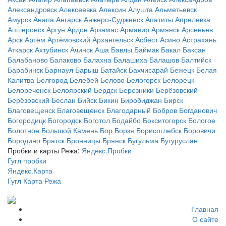
Александровск
Алексеевка
Алексин
Алушта
Альметьевск
Амурск
Анапа
Ангарск
Анжеро-Судженск
Апатиты
Апрелевка
Апшеронск
Аргун
Ардон
Арзамас
Армавир
Армянск
Арсеньев
Арск
Артём
Артёмовский
Архангельск
Асбест
Асино
Астрахань
Аткарск
Ахтубинск
Ачинск
Аша
Бавлы
Баймак
Бакал
Баксан
Балабаново
Балаково
Балахна
Балашиха
Балашов
Балтийск
Барабинск
Барнаул
Барыш
Батайск
Бахчисарай
Бежецк
Белая
Калитва
Белгород
Белебей
Белово
Белогорск
Белорецк
Белореченск
Белоярский
Бердск
Березники
Берёзовский
Берёзовский
Беслан
Бийск
Бикин
Биробиджан
Бирск
Благовещенск
Благовещенск
Благодарный
Бобров
Богданович
Богородицк
Богородск
Боготол
Бодайбо
Бокситогорск
Бологое
Болотное
Большой Камень
Бор
Борзя
Борисоглебск
Боровичи
Бородино
Братск
Бронницы
Брянск
Бугульма
Бугуруслан
Пробки и карты Режа:
Яндекс.Пробки
Гугл пробки
Яндекс.Карта
Гугл Карта Режа
Главная
О сайте