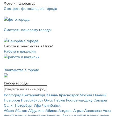
Фото и панорамы:
Смотреть фотогалерею города
Смотреть панораму города:
Работа и знакомства в Реже:
Работа и вакансии
Знакомства в городе
Выбор города
Волгоград
Екатеринбург
Казань
Красноярск
Москва
Нижний
Новгород
Новосибирск
Омск
Пермь
Ростов-на-Дону
Самара
Санкт-Петербург
Уфа
Челябинск
Абаза
Абакан
Абдулино
Абинск
Агидель
Агрыз
Азнакаево
Азов
Аксай
Алагир
Алапаевск
Алатырь
Алдан
Алейск
Александров