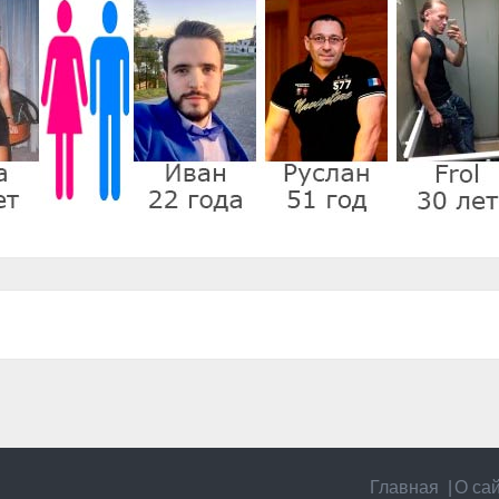
Главная
О са