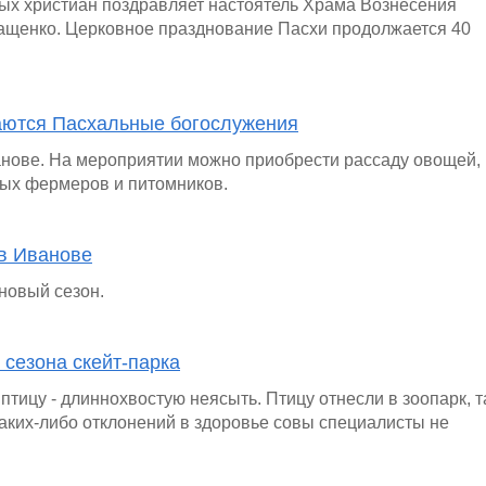
ых христиан поздравляет настоятель Храма Вознесения
ащенко. Церковное празднование Пасхи продолжается 40
аются Пасхальные богослужения
анове. На мероприятии можно приобрести рассаду овощей,
ных фермеров и питомников.
 в Иванове
новый сезон.
 сезона скейт-парка
тицу - длиннохвостую неясыть. Птицу отнесли в зоопарк, 
Каких-либо отклонений в здоровье совы специалисты не