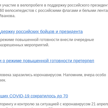
 участие в велопробеге в поддержку российского президен
 60 велосипедистов с российскими флагами и белыми лент
Иванова.
держку российских бойцов и президента
о режиме повышенной готовности внесли очередные
 разрешенных мероприятий.
ти о режиме повышенной готовности претерпел
еловека заразились коронавирусом. Напомним, вчера особо
век.
вших COVID-19 сократилось до 70
рингу и контролю за ситуацией с коронавирусом 21 апрел