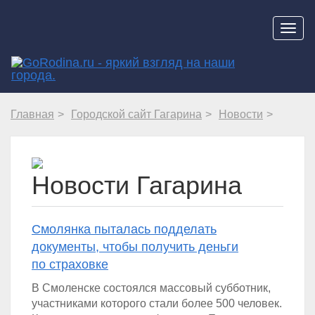
Навиг
Главная
Городской сайт Гагарина
Новости
Новости Гагарина
Смолянка пыталась подделать
документы, чтобы получить деньги
по страховке
В Смоленске состоялся массовый субботник,
участниками которого стали более 500 человек.