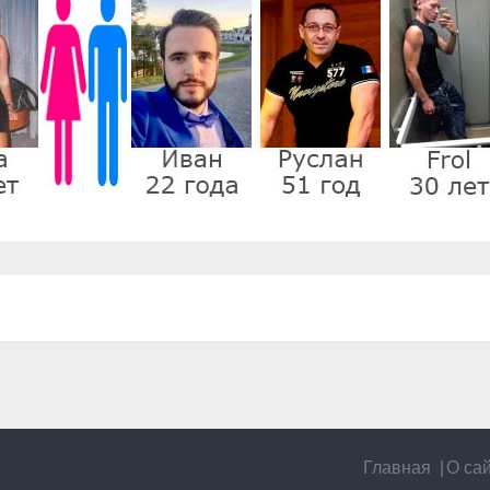
Главная
О са