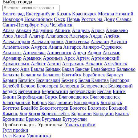
Выбор города
Волгоград
Екатеринбург
Казань
Красноярск
Москва
Нижний
Новгород
Новосибирск
Омск
Пермь
Ростов-на-Дону
Самара
Санкт-Петербург
Уфа
Челябинск
Абаза
Абакан
Абдулино
Абинск
Агидель
Агрыз
Азнакаево
Азов
Аксай
Алагир
Алапаевск
Алатырь
Алдан
Алейск
Александров
Александровск
Алексеевка
Алексин
Алушта
Альметьевск
Амурск
Анапа
Ангарск
Анжеро-Судженск
Апатиты
Апрелевка
Апшеронск
Аргун
Ардон
Арзамас
Армавир
Армянск
Арсеньев
Арск
Артём
Артёмовский
Архангельск
Асбест
Асино
Астрахань
Аткарск
Ахтубинск
Ачинск
Аша
Бавлы
Баймак
Бакал
Баксан
Балабаново
Балаково
Балахна
Балашиха
Балашов
Балтийск
Барабинск
Барнаул
Барыш
Батайск
Бахчисарай
Бежецк
Белая Калитва
Белгород
Белебей
Белово
Белогорск
Белорецк
Белореченск
Белоярский
Бердск
Березники
Берёзовский
Берёзовский
Беслан
Бийск
Бикин
Биробиджан
Бирск
Благовещенск
Благовещенск
Благодарный
Бобров
Богданович
Богородицк
Богородск
Боготол
Бодайбо
Бокситогорск
Бологое
Болотное
Большой
Камень
Бор
Борзя
Борисоглебск
Боровичи
Бородино
Братск
Бронницы
Брянск
Бугульма
Бугуруслан
Пробки и карты Урюпинска:
Узнать пробки
Гугл пробки
Гугл Карта Урюпинска