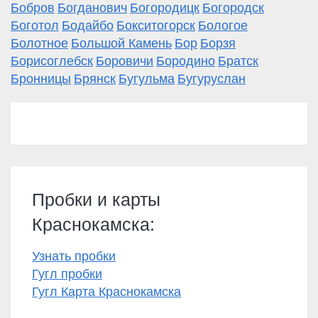
Бобров
Богданович
Богородицк
Богородск
Боготол
Бодайбо
Бокситогорск
Бологое
Болотное
Большой Камень
Бор
Борзя
Борисоглебск
Боровичи
Бородино
Братск
Бронницы
Брянск
Бугульма
Бугуруслан
Пробки и карты
Краснокамска:
Узнать пробки
Гугл пробки
Гугл Карта Краснокамска