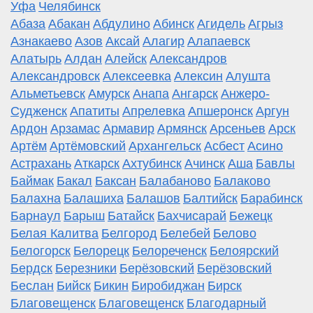
Уфа
Челябинск
Абаза
Абакан
Абдулино
Абинск
Агидель
Агрыз
Азнакаево
Азов
Аксай
Алагир
Алапаевск
Алатырь
Алдан
Алейск
Александров
Александровск
Алексеевка
Алексин
Алушта
Альметьевск
Амурск
Анапа
Ангарск
Анжеро-
Судженск
Апатиты
Апрелевка
Апшеронск
Аргун
Ардон
Арзамас
Армавир
Армянск
Арсеньев
Арск
Артём
Артёмовский
Архангельск
Асбест
Асино
Астрахань
Аткарск
Ахтубинск
Ачинск
Аша
Бавлы
Баймак
Бакал
Баксан
Балабаново
Балаково
Балахна
Балашиха
Балашов
Балтийск
Барабинск
Барнаул
Барыш
Батайск
Бахчисарай
Бежецк
Белая Калитва
Белгород
Белебей
Белово
Белогорск
Белорецк
Белореченск
Белоярский
Бердск
Березники
Берёзовский
Берёзовский
Беслан
Бийск
Бикин
Биробиджан
Бирск
Благовещенск
Благовещенск
Благодарный