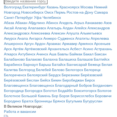
Волгоград
Екатеринбург
Казань
Красноярск
Москва
Нижний
Новгород
Новосибирск
Омск
Пермь
Ростов-на-Дону
Самара
Санкт-Петербург
Уфа
Челябинск
Абаза
Абакан
Абдулино
Абинск
Агидель
Агрыз
Азнакаево
Азов
Аксай
Алагир
Алапаевск
Алатырь
Алдан
Алейск
Александров
Александровск
Алексеевка
Алексин
Алушта
Альметьевск
Амурск
Анапа
Ангарск
Анжеро-Судженск
Апатиты
Апрелевка
Апшеронск
Аргун
Ардон
Арзамас
Армавир
Армянск
Арсеньев
Арск
Артём
Артёмовский
Архангельск
Асбест
Асино
Астрахань
Аткарск
Ахтубинск
Ачинск
Аша
Бавлы
Баймак
Бакал
Баксан
Балабаново
Балаково
Балахна
Балашиха
Балашов
Балтийск
Барабинск
Барнаул
Барыш
Батайск
Бахчисарай
Бежецк
Белая
Калитва
Белгород
Белебей
Белово
Белогорск
Белорецк
Белореченск
Белоярский
Бердск
Березники
Берёзовский
Берёзовский
Беслан
Бийск
Бикин
Биробиджан
Бирск
Благовещенск
Благовещенск
Благодарный
Бобров
Богданович
Богородицк
Богородск
Боготол
Бодайбо
Бокситогорск
Бологое
Болотное
Большой Камень
Бор
Борзя
Борисоглебск
Боровичи
Бородино
Братск
Бронницы
Брянск
Бугульма
Бугуруслан
В Великом Новгороде:
Работа и вакансии