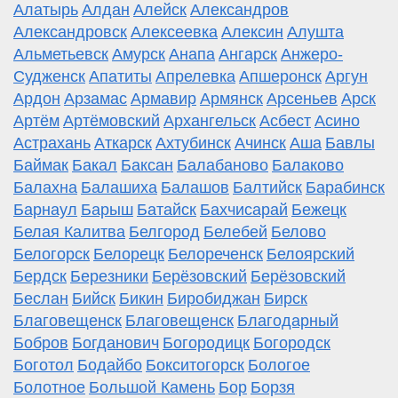
Алатырь
Алдан
Алейск
Александров
Александровск
Алексеевка
Алексин
Алушта
Альметьевск
Амурск
Анапа
Ангарск
Анжеро-
Судженск
Апатиты
Апрелевка
Апшеронск
Аргун
Ардон
Арзамас
Армавир
Армянск
Арсеньев
Арск
Артём
Артёмовский
Архангельск
Асбест
Асино
Астрахань
Аткарск
Ахтубинск
Ачинск
Аша
Бавлы
Баймак
Бакал
Баксан
Балабаново
Балаково
Балахна
Балашиха
Балашов
Балтийск
Барабинск
Барнаул
Барыш
Батайск
Бахчисарай
Бежецк
Белая Калитва
Белгород
Белебей
Белово
Белогорск
Белорецк
Белореченск
Белоярский
Бердск
Березники
Берёзовский
Берёзовский
Беслан
Бийск
Бикин
Биробиджан
Бирск
Благовещенск
Благовещенск
Благодарный
Бобров
Богданович
Богородицк
Богородск
Боготол
Бодайбо
Бокситогорск
Бологое
Болотное
Большой Камень
Бор
Борзя