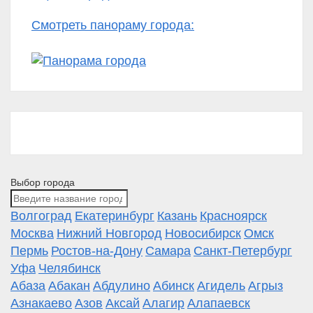
Смотреть панораму города:
Выбор города
Волгоград
Екатеринбург
Казань
Красноярск
Москва
Нижний Новгород
Новосибирск
Омск
Пермь
Ростов-на-Дону
Самара
Санкт-Петербург
Уфа
Челябинск
Абаза
Абакан
Абдулино
Абинск
Агидель
Агрыз
Азнакаево
Азов
Аксай
Алагир
Алапаевск