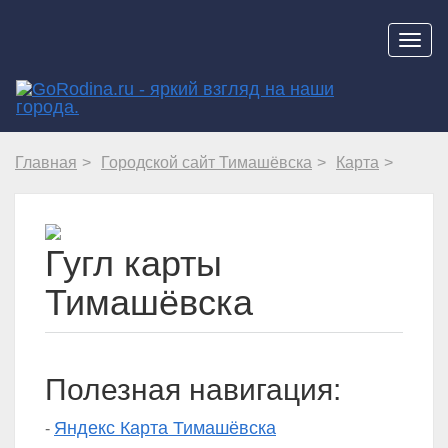
Навиг
Главная
Городской сайт Тимашёвска
Карта
Гугл карты
Тимашёвска
Полезная навигация:
Яндекс Карта Тимашёвска
-